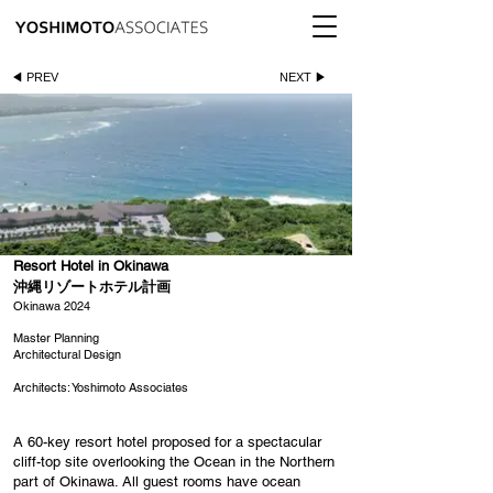
◀ PREV
NEXT ▶
Resort Hotel in Okinawa
沖縄リゾートホテル計画
Okinawa 2024
Master Planning
Architectural Design
Architects: Yoshimoto Associates
A 60-key resort hotel proposed for a spectacular
cliff-top site overlooking the Ocean in the Northern
part of Okinawa. All guest rooms have ocean