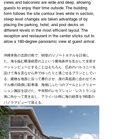
views and balconies are wide and deep, allowing
guests to enjoy their time outside. The building
form follows the site contour lines while in section,
steep level changes are taken advantage of by
placing the parking, hotel, and pool decks on
different levels in the most efficient layout. The
reception and restaurant in the center sticks out to
allow a 180-degree panoramic view at guest arrival.
沖縄本島の北部の島で、60室のリゾートホテルを計画し
た。海を臨む断崖絶壁の上という敷地条件を生かして全室オ
ーシャンビューとすることはもちろん、広めのバルコニーを
設けて海を見ながら外でゆったりと過ごせるプランとしてい
る。建物を地形に沿って雁行させ、崖の高低差に合わせてホ
テル棟の陸側に駐車場、海側にふたつのプールとレクリエー
ション施設を設けた。中央部のレセプション・レストランは
海に向かって突き出し、アライバル時に海の絶景を180度の
パノラマビューで迎える。