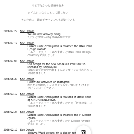
今までなかった価値を生み
タイムレスなものとして残したい
​そのために、絶えずチャレンジを続けている
2026.07.22
See Details
We are now actively hiring.
ただいま中途人材を積極募集中です。
2026.07.17
See Details
Lumiec Suite Azabujuban is awarded the DNA Paris
Design Awards.
「ルミークスイート麻布十番」がDNA Paris Design
Awardsを受賞しました。
2026.07.08
See Details
Our design for the new Sasazuka Park toilet is
released by Shibuya-ku.
笹塚公園で計画中の新トイレのデザインが渋谷区から
公開されました。
2026.06.30
See Details
Follow our activities on Instagram.
私たちの活動をインスタグラムでご覧いただけます。
ぜひフォローください。
2026.03.12
See Details
Lumiec Suite Azabujuban is featured in latest issue
of KINDAIKENCHIKU.
「ルミークスイート麻布十番」が
月刊「近代建築」に
掲載されました。
2026.02.24
See Details
Lumiec Suite Azabujuban is awarded the iF Design
Award.
「ルミークスイート麻布十番」がiF Design Awardを
受賞しました。
2026.02.10
See Details
Shibuya Ward selects YA to design renewal of