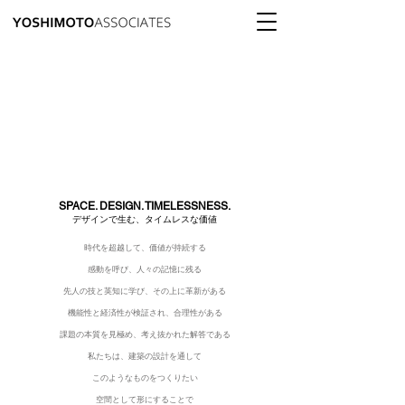
SPACE. DESIGN. TIMELESSNESS.
デザインで生む、タイムレスな価値
時代を超越して、価値が持続する
感動を呼び、人々の記憶に残る
先人の技と英知に学び、その上に革新がある
機能性と経済性が検証され、合理性が
ある
課題の本質を見極め、考え抜かれた解答
である
私たちは、建築の設計を通して
このようなものをつくりたい
空間として形にすることで