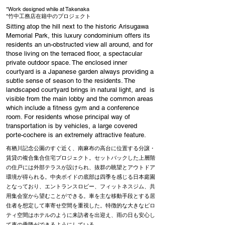
*Work designed while at Takenaka
*竹中工務店在籍中のプロジェクト
Sitting atop the hill next to the historic Arisugawa
Memorial Park, this luxury condominium offers its
residents an un-obstructed view all around, and for
those living on the terraced floor, a spectacular
private outdoor space. The enclosed inner
courtyard is a Japanese garden always providing a
subtle sense of season to the residents. The
landscaped courtyard brings in natural light, and is
visible from the main lobby and the common areas
which include a fitness gym and a conference
room. For residents whose principal way of
transportation is by vehicles, a large covered
porte-cochere is an extremely attractive feature.
有栖川記念公園のすぐ近く、南麻布の高台に位置する分譲・
賃貸の複合集合住宅プロジェクト。セットバックした上層階
の住戸には外部テラスが設けられ、抜群の眺望とアウトドア
環境が得られる。中央ボイドの底部は四季を感じる日本庭園
となっており、エントランスロビー、フィットネスジム、共
用集会室から望むことができる。車を主な移動手段とする居
住者を想定して車寄せ空間を重視した。特徴的な大きなピロ
ティ空間はホテルのように来訪者を出迎え、雨の日も安心し
て車の乗降ができるようにしている。