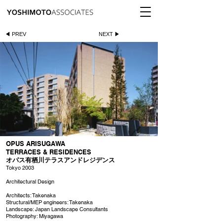
◀ PREV
NEXT ▶
OPUS ARISUGAWA
TERRACES & RESIDENCES
オパス有栖川テラスアンドレジデンス
Tokyo 2003
Architectural Design
Architects: Takenaka
Structural/MEP engineers: Takenaka
Landscape: Japan Landscape Consultants
Photography: Miyagawa