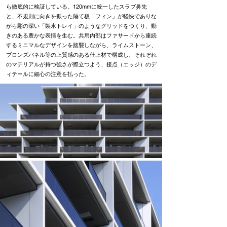
ら徹底的に検証している。120mmに統一したスラブ鼻先
と、不規則に向きを振った隔て板「フィン」が軽快でありな
がら彫の深い「製氷トレイ」のようなグリッドをつくり、動
きのある豊かな表情を生む。共用内部はファサードから連続
するミニマルなデザインを踏襲しながら、ライムストーン、
ブロンズパネル等の上質感のある仕上材で構成し、それぞれ
のマテリアルが持つ強さが際立つよう、接点（エッジ）のデ
ィテールに細心の注意を払った。