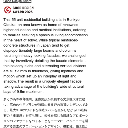
Good Design Award
This 55-unit residential building sits in Bunkyo
Otsuka, an area known as home of renowned
higher education and medical institutions, catering
to families seeking a spacious living accomodation
in the heart of Tokyo. While typical reinforced-
concrete structures in Japan tend to get
disproportionately large beams and columns
resulting in heavy-looking facades, we challenged
that by inventively detailing the facade elements -
thin balcony slabs and alternating vertical dividers
are all 120mm in thickness, giving lightness and
motion which set up an interplay of light and
shadow. The result is a uniquely elegant facade
taking advantage of the building's wide structural
bays of 9.5m maximum.
多くの高等教育機関、医療施設が集積する文京区大塚に建
つ、広めの住戸プランが特徴の５５戸の賃貸レジデンスであ
る。最大9.5mのワイドな構造スパンを生かしながらRC造特
有の「重量感」を打ち消し、知性を感じる繊細なプロポーシ
ョンのファサードをつくることをテーマに、バルコニーを構
成する要素のプロポーションをデザイン、機能性、施工性か