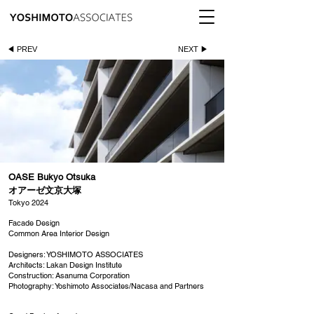
◀ PREV
NEXT ▶
OASE Bukyo Otsuka
オアーゼ文京大塚
Tokyo 2024
Facade Design
Common Area Interior Design
Designers: YOSHIMOTO ASSOCIATES
Architects: Lakan Design Institute
Construction: Asanuma Corporation
​Photography: Yoshimoto Associates/Nacasa and Partners