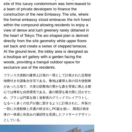
site of this luxury condominium was term-leased to
a team of private developers to finance the
construction of the new Embassy. The site, where
the formal embassy stood embraces the rich forest
within the compound allowing residents to enjoy a
view of dense and lush greenery rarely obtained in
the heart of Tokyo. The arc-shaped plan is derived
directly from the site geometry while upper floors
set back and create a series of stepped terraces.
At the ground level, the lobby area is designed as
a boutique art gallery with a garden facing the
woods, providing a tranquil outdoor space for
exclusive use of the residents.
フランス大使館の建替え計画の一環として計画された定期借
地権付き分譲集合住宅である。敷地は建替え前の旧大使館棟
があった土地で、大使公邸敷地の豊かな森を背後に抱える都
心では稀有な自然環境である。森の眺望を最大限に活かすた
め、プランは円弧を描く放射状のグリッドでレイアウトし、
なるべく多くの住戸が森に面するように計画された。外装の
一部に大使館棟と共通の研ぎ出しPC版を使い、開発計画全
体の一体感と街並みの連続性を意識したファサードデザイン
としている。