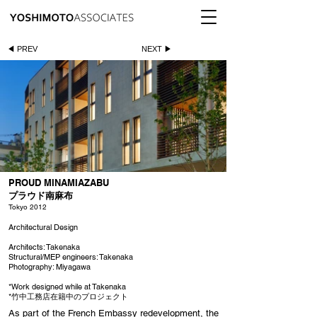
◀ PREV
NEXT ▶
PROUD MINAMIAZABU
プラウド南麻布
Tokyo 2012
Architectural Design
Architects: Takenaka
Structural/MEP engineers: Takenaka
Photography: Miyagawa
*Work designed while at Takenaka
*竹中工務店在籍中のプロジェクト
As part of the French Embassy redevelopment, the